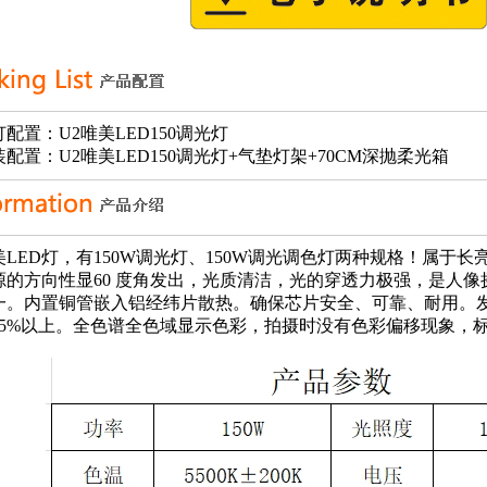
灯配置：U2唯美LED150调光灯
装配置：U2唯美LED150调光灯+气垫灯架+70CM深抛柔光箱
美LED灯，有150W调光灯、150W调光调色灯两种规格！属于
源的方向性显60 度角发出，光质清洁，光的穿透力极强，是人
一。内置铜管嵌入铝经纬片散热。确保芯片安全、可靠、耐用。发
95%以上。全色谱全色域显示色彩，拍摄时没有色彩偏移现象，标准