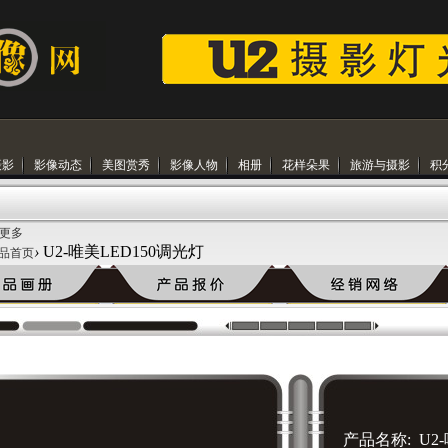
摄影
影像动态
美图赏秀
影像人物
相册
花样朵果
旅游与摄影
积
 更多
›
U2-唯美LED150调光灯
品首页
产品名称: U2