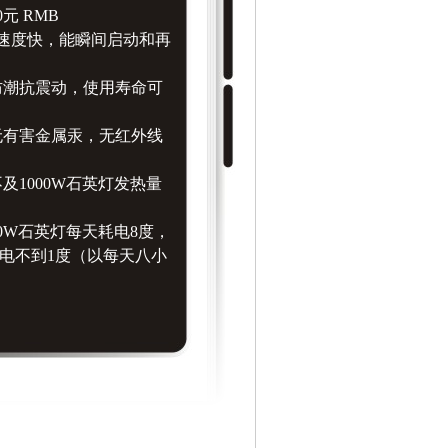
0元 RMB
应速度快，能瞬间启动和再
防潮抗震动，使用寿命可
无有害金属汞，无红外线
；
不及1000W石英灯发热量
00W石英灯每天耗电8度，
天耗电不到1度（以每天八小