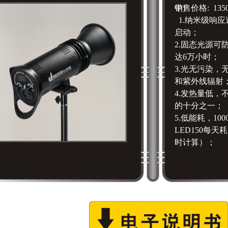
中)
销售价格: 135
1.纳米级响
启动；
2.固态光源可
达6万小时；
3.光无污染，
和紫外线辐射
4.发热量低，
的十分之一；
5.低能耗，10
LED150每
时计算）；