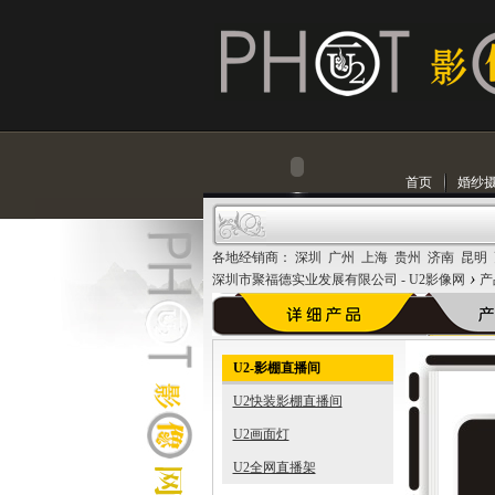
首页
婚纱
各地经销商： 深圳 广州 上海 贵州 济南 昆明
›
深圳市聚福德实业发展有限公司 - U2影像网
产
U2-影棚直播间
U2快装影棚直播间
U2画面灯
U2全网直播架