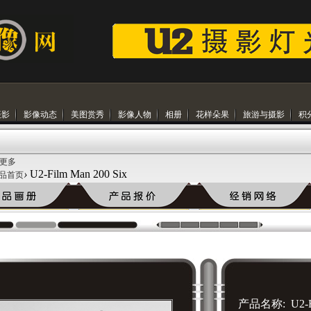
摄影
影像动态
美图赏秀
影像人物
相册
花样朵果
旅游与摄影
积
 更多
›
U2-Film Man 200 Six
品首页
产品名称: U2-Fi