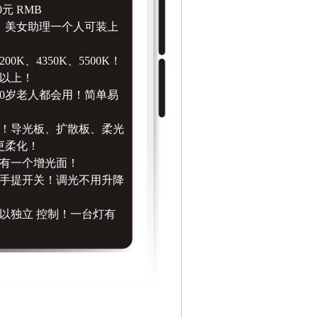
0元 RMB
，美女助理一个人可装上
00K、4350K、5500K！
5以上！
90岁老人都会用！简单易
大！导光板、扩散板、柔光
更柔化！
都有一个增光面！
的手提开关！调光不用升降
以独立 控制！一台灯有