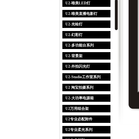
U2-唯美LED灯
U2-唯美直播电影灯
U2-光绘灯
U2-幻彩灯
U2-多功能台系列
U2-背景架
U2-外拍闪光灯
U2-Studio工作室系列
U2 淘宝拍摄系列
U2-大功率电源箱
U2万用组合架
U2专业必配附件
U2专业柔光系列