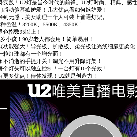
身实践！U2灯是当今时代的前锋。U2灯时尚、精典、感
们感动羡慕嫉妒爱！几大优点看如何嫉妒爱！
轻到无感，美女助理一个人可装上普通灯架。
种色温！3200K、5500K、4350K！
显色指数95以上！
3岁小孩！90岁老人都会用！简单易用！
展功能强大！导光板、扩散板、柔光板让光线细腻更柔化
一粒灯珠都有一个增光面！
永不消逝的手提开关！调光不用升降灯架！
每个灯头可以独立控制！一台灯有10个光效！
有更多优点！待你发现！U2就是创造力！