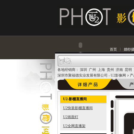
首页
婚纱
各地经销商： 深圳 广州 上海 贵州 济南 昆明
›
深圳市聚福德实业发展有限公司 - U2影像网
产
U2-影棚直播间
U2快装影棚直播间
U2画面灯
U2全网直播架