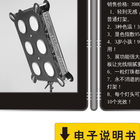
销售价格: 398
1、轻到无感
普通灯架。
2、3种色温！32
3、显色指数9
4、3岁小孩！
用！
5、展功能强
板让光线细腻
6、一粒灯珠
7、永不消逝
灯架！
8、每个灯头可
10个光效！