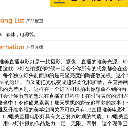
体，箱体，电源线。
2唯美直播电影灯是一款摄影、摄像、直播的唯美光源。
用这款U2灯在拍摄的时候一定会令你所有的想象都会在
。每个独立灯头前面加的是高显亮度的陶瓷散光板。这个
00%的透出。而又能把光线变成超级柔化和扩散。在直播
光的光差区别。这样在一个灯下可以拍出你想象不到的画
灯会让你所有的想法在直播的过程中！在时尚表演的过程
摄当中！令你硕果累累！那天飘飘的彩云追寻梦的故事！
维及升维多维的美学空间关系可能只有U2直播唯美电影
。U2唯美直播电影灯具有文艺复兴时期的气质。U2唯美
。用U2灯拍摄的作品魅力十足、无限、四射、这个现像