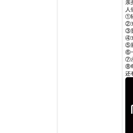
亲
人
①
②3
③
④
⑤
⑥
⑦
⑧
还