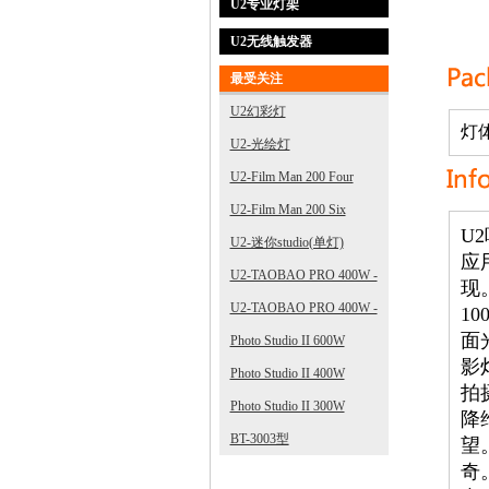
U2专业灯架
U2无线触发器
最受关注
U2幻彩灯
灯
U2-光绘灯
U2-Film Man 200 Four
U2-Film Man 200 Six
U
U2-迷你studio(单灯)
应
U2-TAOBAO PRO 400W -
现
3
U2-TAOBAO PRO 400W -
1
面
2
Photo Studio II 600W
影
Photo Studio II 400W
拍
Photo Studio II 300W
降
BT-3003型
望
奇