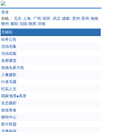
登录
分站：
北京
上海
广州
深圳
武汉
成都
贵州
苏州
海南
|
|
|
|
|
|
|
|
|
赣州
襄阳
沈阳
陕西
济南
|
|
|
|
无锡站
站务公告
活动召集
活动花絮
名师课堂
老镜头胶片机
人像摄影
行者无疆
纪实人文
国家地理●风景
生态微距
旅游美食
模特中心
胶片联盟
月赛参评