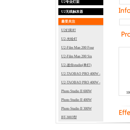
U2专业灯架
U2无线触发器
最受关注
U2幻彩灯
U2-光绘灯
U2-Film Man 200 Four
U2-Film Man 200 Six
U2-迷你studio(单灯)
U2-TAOBAO PRO 400W -
3
U2-TAOBAO PRO 400W -
2
Photo Studio II 600W
1
Photo Studio II 400W
Photo Studio II 300W
BT-3003型