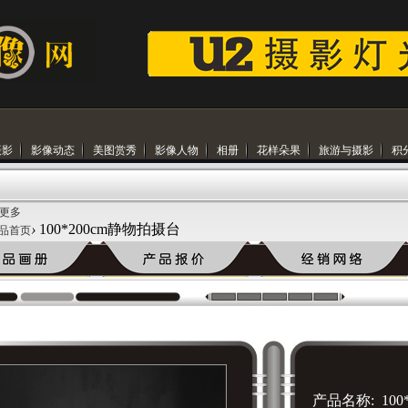
摄影
影像动态
美图赏秀
影像人物
相册
花样朵果
旅游与摄影
积
 更多
›
100*200cm静物拍摄台
品首页
产品名称: 100