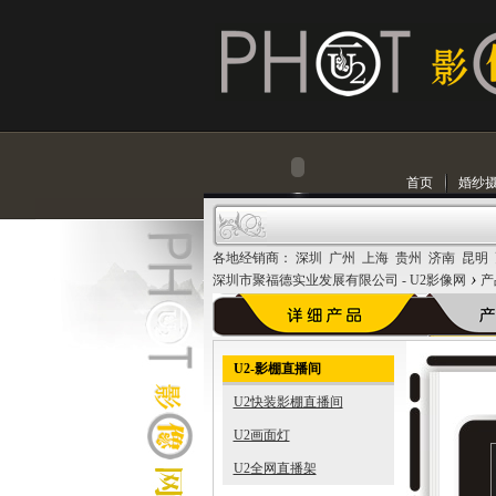
首页
婚纱
各地经销商： 深圳 广州 上海 贵州 济南 昆明
›
深圳市聚福德实业发展有限公司 - U2影像网
产
U2-影棚直播间
U2快装影棚直播间
U2画面灯
U2全网直播架