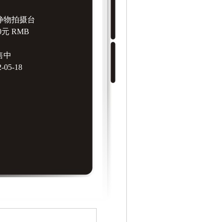
2静物拍摄台
0元 RMB
售中
05-18