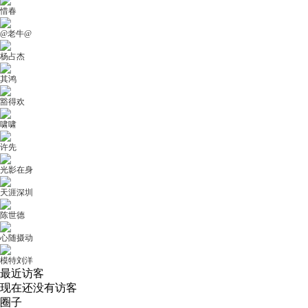
惜春
@老牛@
杨占杰
其鸿
豁得欢
啸啸
许先
光影在身
天涯深圳
陈世德
心随摄动
模特刘洋
最近访客
现在还没有访客
圈子