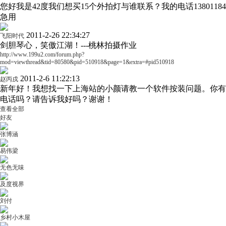
您好我是42度我们想买15个外拍灯与谁联系？我的电话138011847
急用
2011-2-26 22:34:27
飞阳时代
剑胆琴心，笑傲江湖！---桃林拍摄作业
http://www.199u2.com/forum.php?
mod=viewthread&tid=80580&pid=510918&page=1&extra=#pid510918
2011-2-6 11:22:13
赵丙戌
新年好！我想找一下上海站的小颜请教一个软件按装问题。你有
电话吗？请告诉我好吗？谢谢！
查看全部
好友
张博涵
易伟梁
无色无味
及度视界
刘付
乡村小木屋