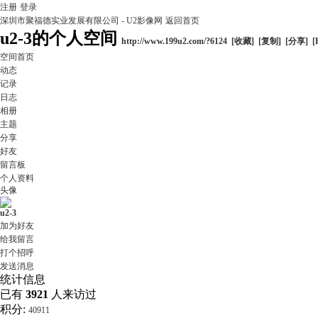
注册
登录
深圳市聚福德实业发展有限公司 - U2影像网
返回首页
u2-3的个人空间
http://www.199u2.com/?6124
[收藏]
[复制]
[分享]
[
空间首页
动态
记录
日志
相册
主题
分享
好友
留言板
个人资料
头像
u2-3
加为好友
给我留言
打个招呼
发送消息
统计信息
已有
3921
人来访过
积分:
40911