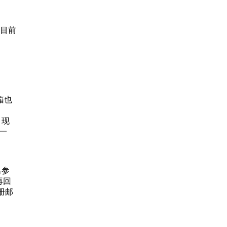
。目前
箱也
，现
一
名参
再回
册邮