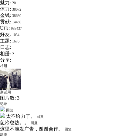
魅力:
20
体力:
38672
金钱:
38680
贡献:
14460
U币:
988437
好友:
1034
主题:
1676
日志:
--
相册:
2
分享:
--
相册
测试用
图片数: 3
记录
回复
太不给力了。
回复
忽冷忽热。。
回复
这里不准发广告，谢谢合作。
回复
动态