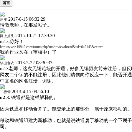
留言
2017-8-15 06:32:29
唐叟
请教老师，在那发帖子。
2015-10-21 17:39:30
网上捕头
u2-3,你好！
http://www.199u2.com/forum.php?mod=viewthread&tid=642143&extra=
我的作业又在（审核中）了
2013-5-22 08:30:33
锡山老农
u2-3老师，这次无锡论坛的开通，好多无锡摄友前来注册，但反
网友二个字的不能注册，因此他们请偶向你反应一下，能否开通
中文名的网名注册，谢谢。
2013-4-15 09:56:10
二极管
u2-3
: 铁通都是这样解释的。
因为铁通和移动合并了。能登录上的那部分，属于原来移动的。
移动和铁通组建为新移动，也就是说铁通属于移动的一个下属子
司。