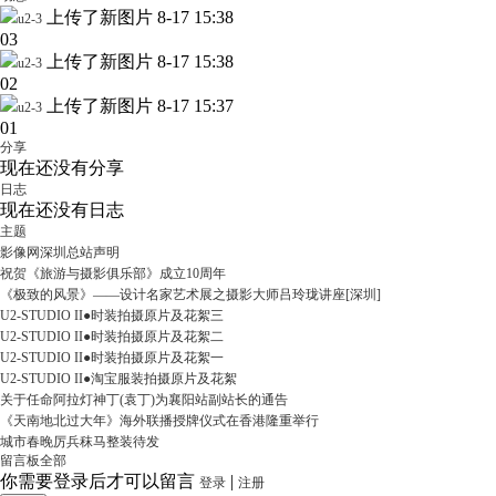
上传了新图片
8-17 15:38
u2-3
03
上传了新图片
8-17 15:38
u2-3
02
上传了新图片
8-17 15:37
u2-3
01
分享
现在还没有分享
日志
现在还没有日志
主题
影像网深圳总站声明
祝贺《旅游与摄影俱乐部》成立10周年
《极致的风景》——设计名家艺术展之摄影大师吕玲珑讲座[深圳]
U2-STUDIO II●时装拍摄原片及花絮三
U2-STUDIO II●时装拍摄原片及花絮二
U2-STUDIO II●时装拍摄原片及花絮一
U2-STUDIO II●淘宝服装拍摄原片及花絮
关于任命阿拉灯神丁(袁丁)为襄阳站副站长的通告
《天南地北过大年》海外联播授牌仪式在香港隆重举行
城市春晚厉兵秣马整装待发
留言板
全部
你需要登录后才可以留言
|
登录
注册