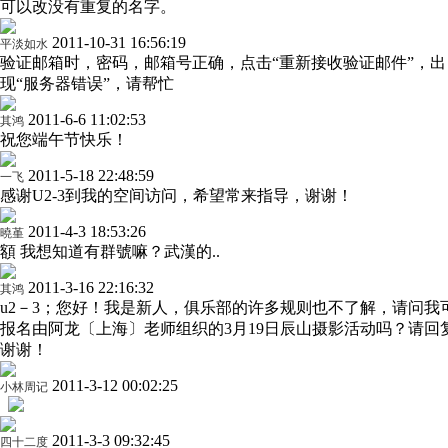
可以改没有重复的名字。
2011-10-31 16:56:19
平淡如水
验证邮箱时，密码，邮箱号正确，点击“重新接收验证邮件”，出
现“服务器错误”，请帮忙
2011-6-6 11:02:53
其鸿
祝您端午节快乐！
2011-5-18 22:48:59
一飞
感谢U2-3到我的空间访问，希望常来指导，谢谢！
2011-4-3 18:53:26
曉堇
額 我想知道有群號嘛？武漢的..
2011-3-16 22:16:32
其鸿
u2－3；您好！我是新人，俱乐部的许多规则也不了解，请问我
报名由阿龙〔上海〕老师组织的3月19日辰山摄影活动吗？请回
谢谢！
2011-3-12 00:02:25
小林周记
2011-3-3 09:32:45
四十二度