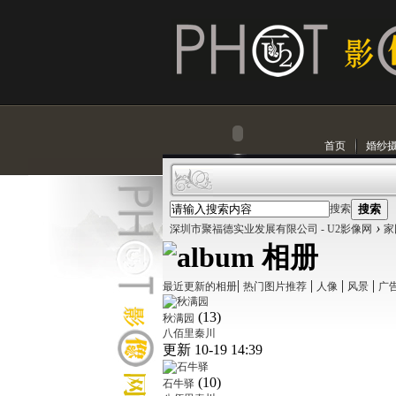
首页
婚纱
搜索
搜索
›
深圳市聚福德实业发展有限公司 - U2影像网
家
相册
|
|
|
|
最近更新的相册
热门图片推荐
人像
风景
广
(13)
秋满园
八佰里秦川
更新 10-19 14:39
(10)
石牛驿