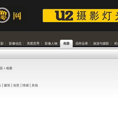
摄影
影像动态
美图赏秀
影像人物
相册
花样朵果
旅游与摄影
积
›
园
相册
|
|
|
|
告
建筑
创意
情感
其他