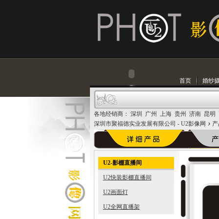
首页
婚纱
各地经销商： 深圳 广州 上海 贵州 济南 昆明
›
深圳市聚福德实业发展有限公司 - U2影像网
产
U2-影棚直播间
U2快装影棚直播间
U2画面灯
U2全网直播架