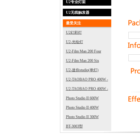
U2专业灯架
U2无线触发器
最受关注
U2幻彩灯
U2-光绘灯
U2-Film Man 200 Four
U2-Film Man 200 Six
U2-迷你studio(单灯)
U2-TAOBAO PRO 400W -
3
U2-TAOBAO PRO 400W -
2
Photo Studio II 600W
Photo Studio II 400W
Photo Studio II 300W
BT-3003型