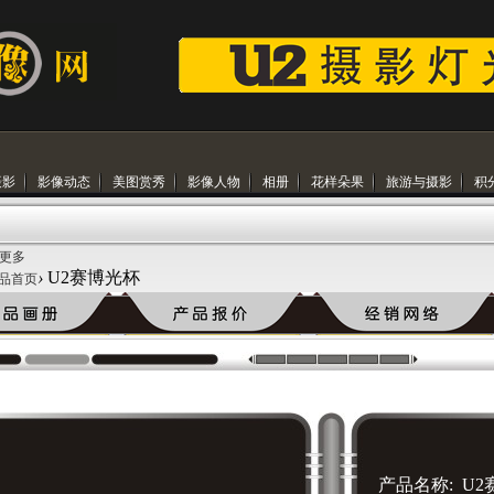
摄影
影像动态
美图赏秀
影像人物
相册
花样朵果
旅游与摄影
积
 更多
›
U2赛博光杯
品首页
产品名称: U